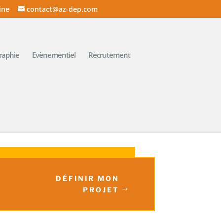
ine
contact@az-dep.com
graphie
Evènementiel
Recrutement
DÉFINIR MON
PROJET